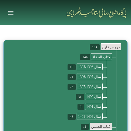
دروس خارج
194
کتاب القضاء
146
سال 1396-1395
19
سال 1397-1396
21
سال 1398-1397
23
سال 1400
31
سال 1401
9
سال 1402-1401
43
کتاب الخمس
11