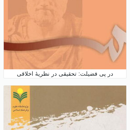
در پی فضیلت: تحقیقی در نظریۀ اخلاقی