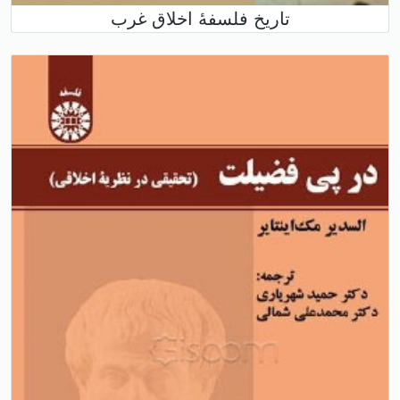
تاریخ فلسفۀ اخلاق غرب